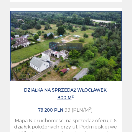
DZIAŁKA NA SPRZEDAŻ WŁOCŁAWEK,
2
800 M
2
99 (PLN/M
)
79 200 PLN
Mapa Nieruchomości na sprzedaż oferuje 6
działek położonych przy ul. Podmiejskiej we