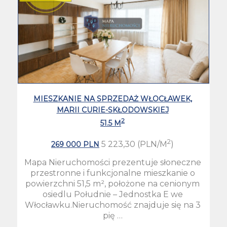
MIESZKANIE NA SPRZEDAŻ WŁOCŁAWEK,
MARII CURIE-SKŁODOWSKIEJ
2
51.5 M
2
5 223,30 (PLN/M
)
269 000 PLN
Mapa Nieruchomości prezentuje słoneczne
przestronne i funkcjonalne mieszkanie o
powierzchni 51,5 m², położone na cenionym
osiedlu Południe – Jednostka E we
Włocławku.Nieruchomość znajduje się na 3
pię …