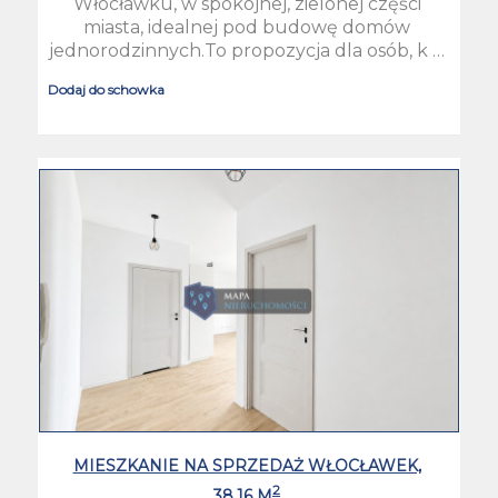
Włocławku, w spokojnej, zielonej części
miasta, idealnej pod budowę domów
jednorodzinnych.To propozycja dla osób, k …
Dodaj do schowka
MIESZKANIE NA SPRZEDAŻ WŁOCŁAWEK,
2
38.16 M