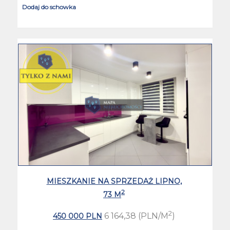
Dodaj do schowka
MIESZKANIE NA SPRZEDAŻ LIPNO,
2
73 M
2
6 164,38 (PLN/M
)
450 000 PLN