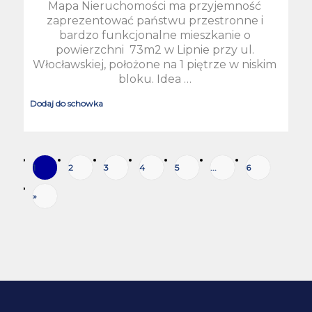
Mapa Nieruchomości ma przyjemność
zaprezentować państwu przestronne i
bardzo funkcjonalne mieszkanie o
powierzchni 73m2 w Lipnie przy ul.
Włocławskiej, położone na 1 piętrze w niskim
bloku. Idea …
Dodaj do schowka
1
2
3
4
5
...
6
»