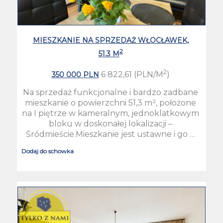
MIESZKANIE NA SPRZEDAŻ WŁOCŁAWEK,
2
51.3 M
2
6 822,61 (PLN/M
)
350 000 PLN
Na sprzedaż funkcjonalne i bardzo zadbane
mieszkanie o powierzchni 51,3 m², położone
na I piętrze w kameralnym, jednoklatkowym
bloku w doskonałej lokalizacji –
Śródmieście.Mieszkanie jest ustawne i go …
Dodaj do schowka