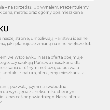
nia – na sprzedaż lub wynajem. Prezentujemy
 cena, metraż oraz ogólny opis mieszkania.
KU
naszej stronie, umożliwiają Państwu idealne
 jak i planujecie zmianę na inne, większe lub
najem we Włocławku. Nasza oferta obejmuje
tego, czy szukają Państwo mieszkania dla
 mieszkania o różnym metrażu, co pozwala
o kontakt z naturą, oferujemy mieszkania z
.
niami, pozwalającymi na swobodne
ami do wynajęcia z aneksem kuchennym,
e u nas coś odpowiedniego. Nasza oferta
w.