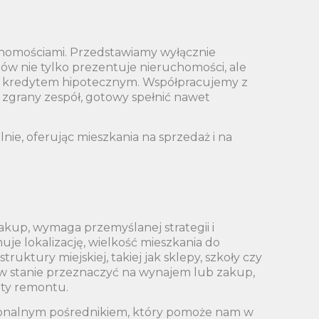
chomościami. Przedstawiamy wyłącznie
ów nie tylko prezentuje nieruchomości, ale
e z kredytem hipotecznym. Współpracujemy z
 zgrany zespół, gotowy spełnić nawet
nie, oferując mieszkania na sprzedaż i na
akup, wymaga przemyślanej strategii i
uje lokalizację, wielkość mieszkania do
uktury miejskiej, takiej jak sklepy, szkoły czy
 w stanie przeznaczyć na wynajem lub zakup,
zty remontu.
sjonalnym pośrednikiem, który pomoże nam w