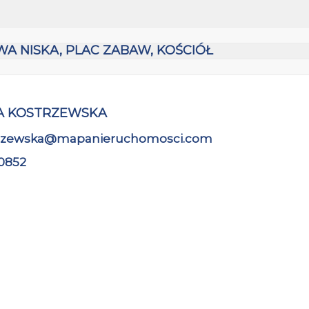
A NISKA, PLAC ZABAW, KOŚCIÓŁ
A KOSTRZEWSKA
trzewska@mapanieruchomosci.com
0852