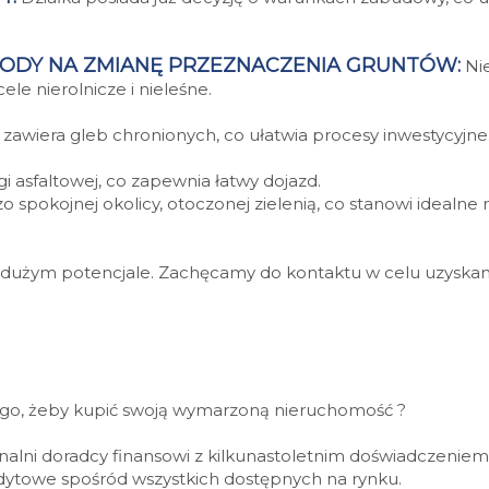
GODY NA ZMIANĘ PRZEZNACZENIA GRUNTÓW:
Nie
le nierolnicze i nieleśne.
 zawiera gleb chronionych, co ułatwia procesy inwestycyjne
asfaltowej, co zapewnia łatwy dojazd.
o spokojnej okolicy, otoczonej zielenią, co stanowi idealne 
k dużym potencjale. Zachęcamy do kontaktu w celu uzyskania
ego, żeby kupić swoją wymarzoną nieruchomość ?
jonalni doradcy finansowi z kilkunastoletnim doświadczeni
redytowe spośród wszystkich dostępnych na rynku.