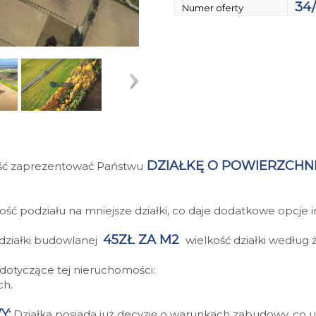
34
Numer oferty
DZIAŁKĘ O POWIERZCHNI 
ć zaprezentować Państwu
ość podziału na mniejsze działki, co daje dodatkowe opcje 
45ZŁ ZA M2
działki budowlanej
wielkość działki według 
e dotyczące tej nieruchomości:
ch.
Y:
Działka posiada już decyzję o warunkach zabudowy, co 