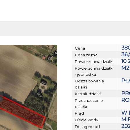
38
Cena
36,
Cena za m2
10 
Powierzchnia działki
M2
Powierzchnia działki
- jednostka
PŁ
Ukształtowanie
działki
PR
Kształt działki
RO
Przeznaczenie
działki
W 
Prąd
MI
Ujęcie wody
20
Dostępne od