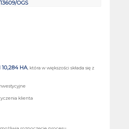
/13609/OGS
10,284 HA
, która w większości składa się z
inwestycyjne
życzenia klienta
umożliwia rozpoczęcie procesu