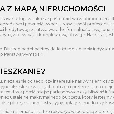
A Z MAPĄ NIERUCHOMOŚCI
ksowe usługi w zakresie pośrednictwa w obrocie nieru
eczeństwo i pewność wyboru. Nasz zespół profesjonalist
ci kredytowej i załatwia wszelkie formalności związan
nymi, zapewniając kompleksową obsługę. Naszą siłą jest
owe. Dlatego podchodzimy do każdego zlecenia indywidual
do Państwa wymagań.
IESZKANIE?
 niezależnie od tego, czy interesuje nas wynajem, czy z
jne określenie własnych potrzeb i preferencji, co obejm
akże dostępność miejsc parkingowych czy bliskość infrastr
również ustalenie maksymalnego budżetu, który jesteśmy
ie jak czynsz administracyjny, opłaty za media czy kos
li nieruchomości, a także rozważyć współpracę z profe