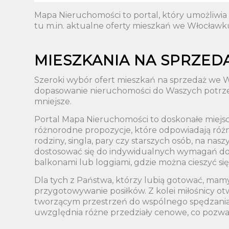
Mapa Nieruchomości to portal, który umożliwi
tu m.in. aktualne oferty mieszkań we Włocławku
MIESZKANIA NA SPRZE
Szeroki wybór ofert mieszkań na sprzedaż we W
dopasowanie nieruchomości do Waszych potrzeb.
mniejsze.
Portal Mapa Nieruchomości to doskonałe miejsc
różnorodne propozycje, które odpowiadają różn
rodziny, singla, pary czy starszych osób, na n
dostosować się do indywidualnych wymagań doty
balkonami lub loggiami, gdzie można cieszyć si
Dla tych z Państwa, którzy lubią gotować, ma
przygotowywanie posiłków. Z kolei miłośnicy o
tworzącym przestrzeń do wspólnego spędzania c
uwzględnia różne przedziały cenowe, co pozwa