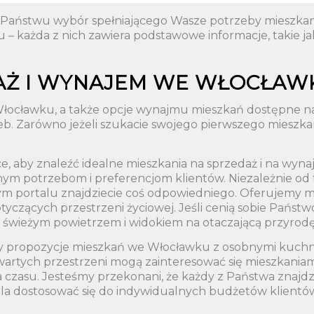
a Państwu wybór spełniającego Wasze potrzeby mieszka
 – każda z nich zawiera podstawowe informacje, takie jak
DAŻ I WYNAJEM WE WŁOCŁAW
łocławku, a także opcje wynajmu mieszkań dostępne na 
 Zarówno jeżeli szukacie swojego pierwszego mieszkania,
e, aby znaleźć idealne mieszkania na sprzedaż i na wy
ym potrzebom i preferencjom klientów. Niezależnie od 
aszym portalu znajdziecie coś odpowiedniego. Oferujemy
czących przestrzeni życiowej. Jeśli cenią sobie Państw
ę świeżym powietrzem i widokiem na otaczającą przyrodę
my propozycje mieszkań we Włocławku z osobnymi kuch
twartych przestrzeni mogą zainteresować się mieszkani
zasu. Jesteśmy przekonani, że każdy z Państwa znajdzi
la dostosować się do indywidualnych budżetów klientó